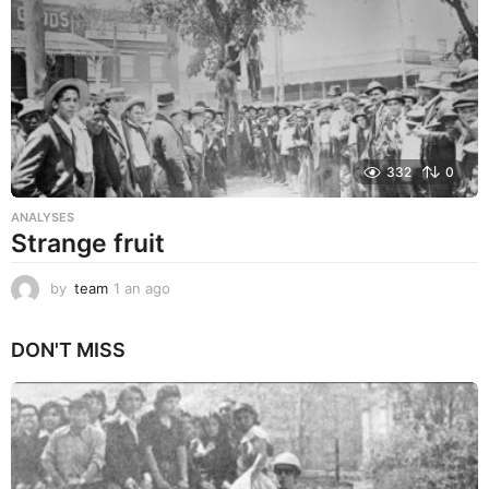
o
332
0
ANALYSES
Strange fruit
by
team
1 an ago
1
a
n
DON'T MISS
a
g
o