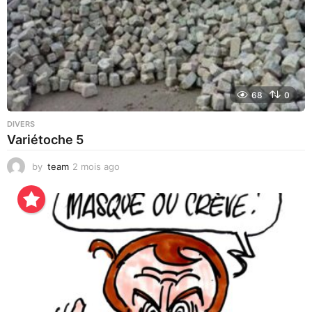
68
0
DIVERS
Variétoche 5
by
team
2 mois ago
3
s
e
m
a
i
n
e
s
a
g
o