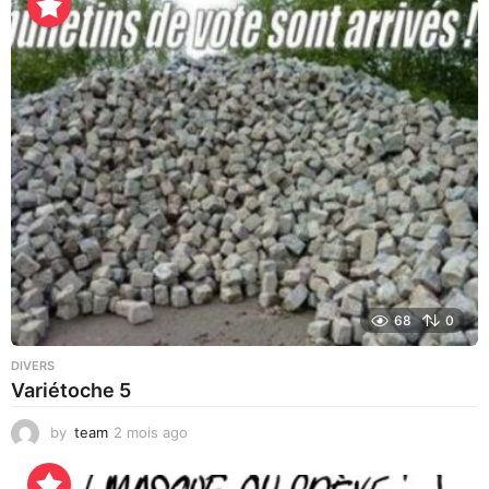
u
r
a
g
o
68
0
DIVERS
Variétoche 5
by
team
2 mois ago
3
s
e