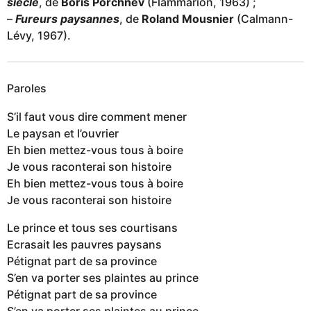
siècle
, de
Boris Porchnev
(Flammarion, 1963) ;
–
Fureurs paysannes
, de
Roland Mousnier
(Calmann-
Lévy, 1967).
Paroles
S’il faut vous dire comment mener
Le paysan et l’ouvrier
Eh bien mettez-vous tous à boire
Je vous raconterai son histoire
Eh bien mettez-vous tous à boire
Je vous raconterai son histoire
Le prince et tous ses courtisans
Ecrasait les pauvres paysans
Pétignat part de sa province
S’en va porter ses plaintes au prince
Pétignat part de sa province
S’en va porter ses plaintes au prince