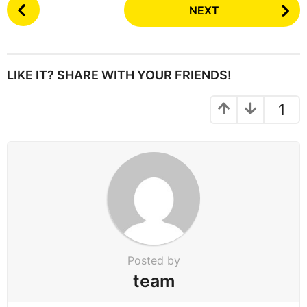
P
NEXT
o
s
t
P
LIKE IT? SHARE WITH YOUR FRIENDS!
a
g
1
i
n
a
t
i
o
n
Posted by
team