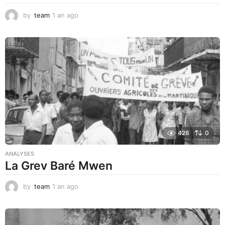
by
team
1 an ago
1
a
n
a
g
o
428
0
ANALYSES
La Grev Baré Mwen
by
team
1 an ago
1
a
n
a
g