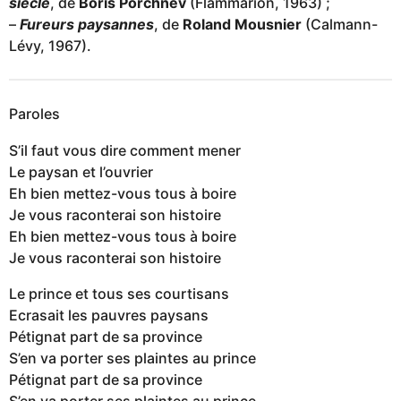
siècle
, de
Boris Porchnev
(Flammarion, 1963) ;
–
Fureurs paysannes
, de
Roland Mousnier
(Calmann-
Lévy, 1967).
Paroles
S’il faut vous dire comment mener
Le paysan et l’ouvrier
Eh bien mettez-vous tous à boire
Je vous raconterai son histoire
Eh bien mettez-vous tous à boire
Je vous raconterai son histoire
Le prince et tous ses courtisans
Ecrasait les pauvres paysans
Pétignat part de sa province
S’en va porter ses plaintes au prince
Pétignat part de sa province
S’en va porter ses plaintes au prince