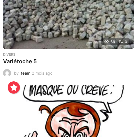
69
0
DIVERS
Variétoche 5
by
team
2 mois ago
3
s
e
m
a
i
n
e
s
a
g
o