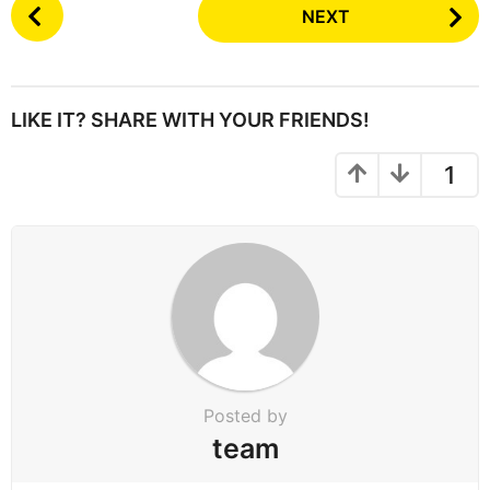
P
NEXT
o
s
t
P
LIKE IT? SHARE WITH YOUR FRIENDS!
a
g
1
i
n
a
t
i
o
n
Posted by
team