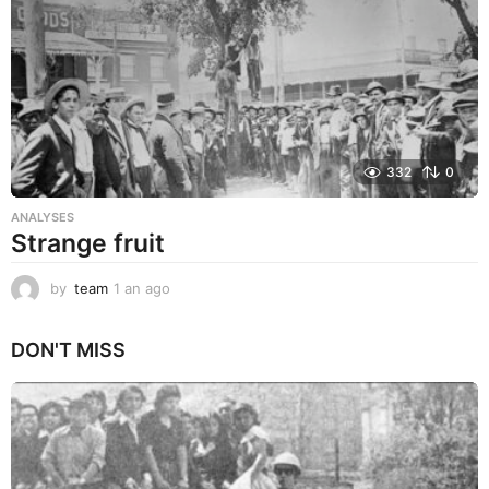
o
332
0
ANALYSES
Strange fruit
by
team
1 an ago
1
a
n
DON'T MISS
a
g
o