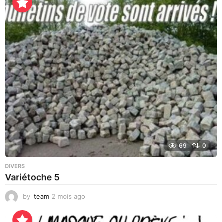
u
r
a
g
o
69
0
DIVERS
Variétoche 5
by
team
2 mois ago
3
s
e