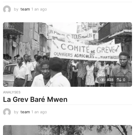
by
team
1 an ago
1
a
n
a
g
o
428
0
ANALYSES
La Grev Baré Mwen
by
team
1 an ago
1
a
n
a
g