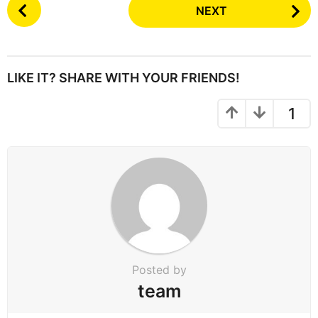
P
NEXT
o
s
t
P
LIKE IT? SHARE WITH YOUR FRIENDS!
a
g
1
i
n
a
t
i
o
n
Posted by
team