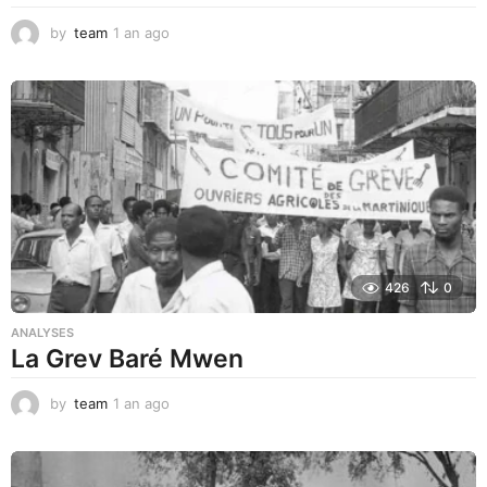
by
team
1 an ago
1
a
n
a
g
o
426
0
ANALYSES
La Grev Baré Mwen
by
team
1 an ago
1
a
n
a
g