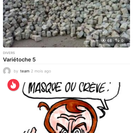
o
68
0
DIVERS
Variétoche 5
by
team
2 mois ago
3
s
e
m
a
i
n
e
s
a
g
o