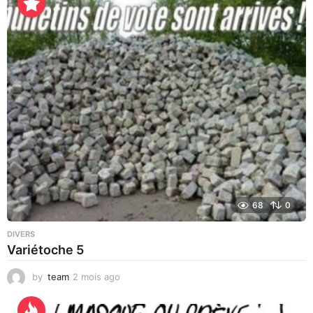
m
a
i
n
e
s
a
g
o
68
0
DIVERS
Variétoche 5
by
team
2 mois ago
3
s
e