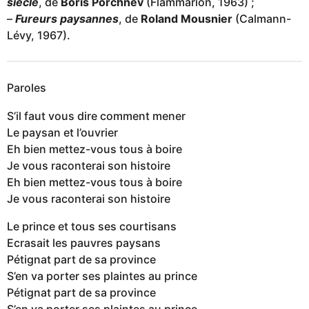
siècle
, de
Boris Porchnev
(Flammarion, 1963) ;
–
Fureurs paysannes
, de
Roland Mousnier
(Calmann-
Lévy, 1967).
Paroles
S’il faut vous dire comment mener
Le paysan et l’ouvrier
Eh bien mettez-vous tous à boire
Je vous raconterai son histoire
Eh bien mettez-vous tous à boire
Je vous raconterai son histoire
Le prince et tous ses courtisans
Ecrasait les pauvres paysans
Pétignat part de sa province
S’en va porter ses plaintes au prince
Pétignat part de sa province
S’en va porter ses plaintes au prince