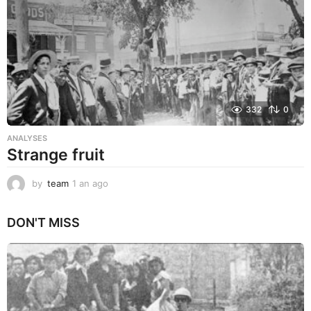
o
332
0
ANALYSES
Strange fruit
by
team
1 an ago
1
a
n
DON'T MISS
a
g
o