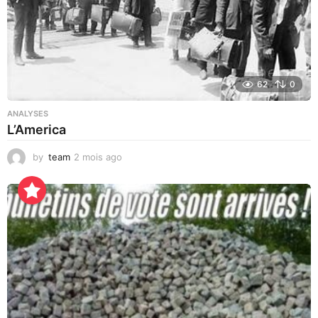
62
0
ANALYSES
L’America
by
team
2 mois ago
3
j
o
u
r
s
a
g
o