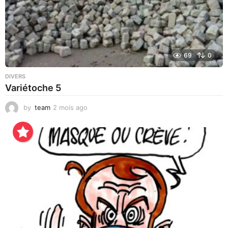
69
0
DIVERS
Variétoche 5
by
team
2 mois ago
3
s
e
m
a
i
n
e
s
a
g
o