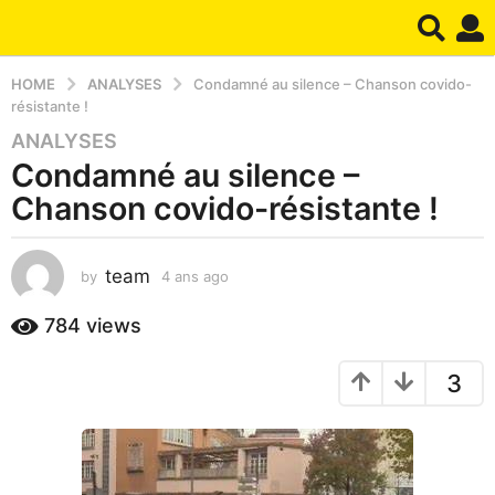
HOME
ANALYSES
Condamné au silence – Chanson covido-
résistante !
ANALYSES
4
Condamné au silence –
a
n
Chanson covido-résistante !
s
a
g
team
by
4 ans ago
3
a
o
n
784
views
3
s
a
a
n
3
g
o
s
a
g
o