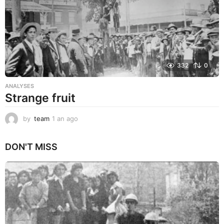
332
0
ANALYSES
Strange fruit
by
team
1 an ago
1
a
n
DON'T MISS
a
g
o