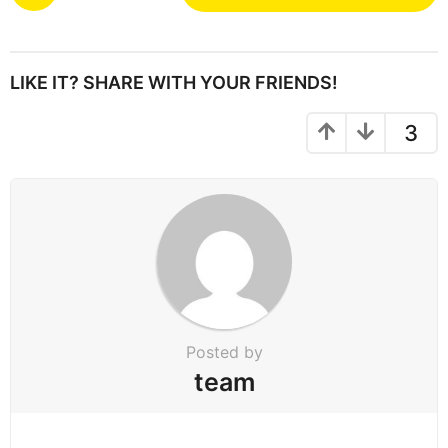
o
s
t
P
LIKE IT? SHARE WITH YOUR FRIENDS!
a
g
3
i
n
a
t
i
o
n
Posted by
team