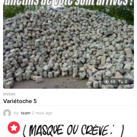
r
s
a
g
o
69
0
DIVERS
Variétoche 5
by
team
2 mois ago
3
s
e
m
a