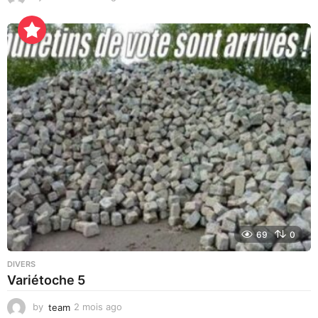
j
o
u
r
s
a
g
o
69
0
DIVERS
Variétoche 5
by
team
2 mois ago
3