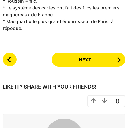
* Roussin = flic.
* Le système des cartes ont fait des flics les premiers
maquereaux de France.
* Macquart = le plus grand équarrisseur de Paris, à
l’époque.
P
NEXT
o
s
t
P
LIKE IT? SHARE WITH YOUR FRIENDS!
a
g
0
i
n
a