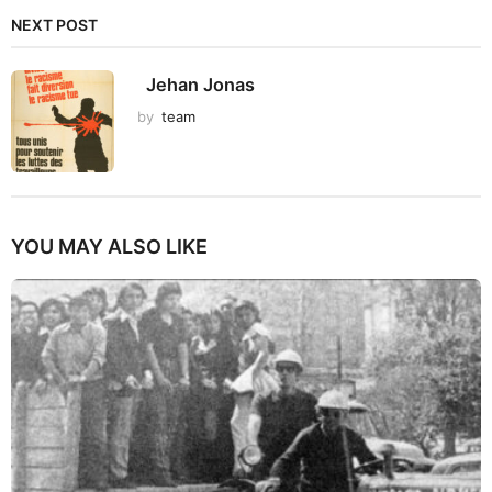
NEXT POST
Jehan Jonas
by
team
YOU MAY ALSO LIKE