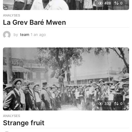
428
0
ANALYSES
La Grev Baré Mwen
by
team
1 an ago
1
a
n
a
g
o
332
0
ANALYSES
Strange fruit