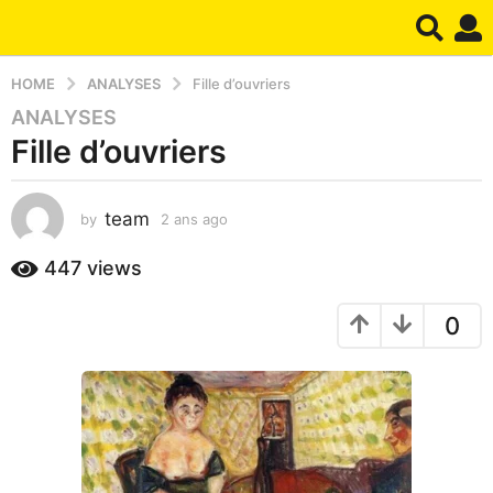
HOME
ANALYSES
Fille d’ouvriers
ANALYSES
2
Fille d’ouvriers
a
n
s
team
by
2 ans ago
2
a
a
g
n
447
views
o
s
2
a
0
g
a
o
n
s
a
g
o