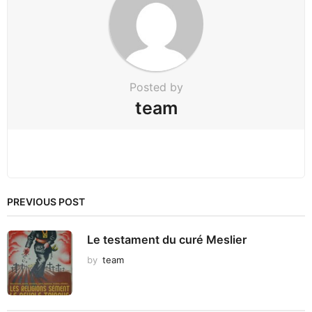
t
i
o
n
Posted by
team
PREVIOUS POST
Le testament du curé Meslier
by
team