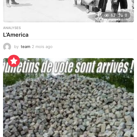
62
0
ANALYSES
L’America
by
team
2 mois ago
2
j
o
u
r
s
a
g
o