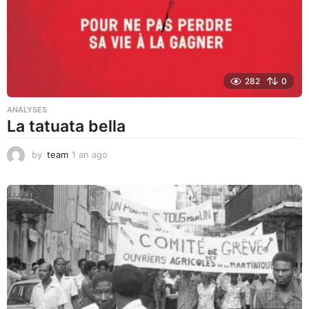
o
282
0
ANALYSES
La tatuata bella
by
team
1 an ago
1
a
n
a
g
o