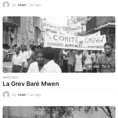
by
team
1 an ago
1
a
n
a
g
o
428
0
ANALYSES
La Grev Baré Mwen
by
team
1 an ago
1
a
n
a
g