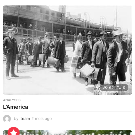
o
i
s
a
g
o
62
0
ANALYSES
L’America
by
team
2 mois ago
2
j
o