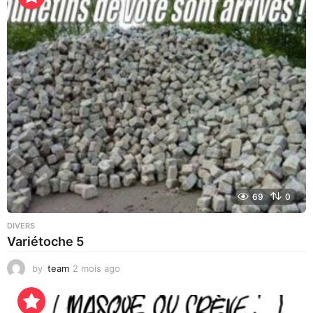
u
r
s
a
g
o
69
0
DIVERS
Variétoche 5
by
team
2 mois ago
3
s
e
m