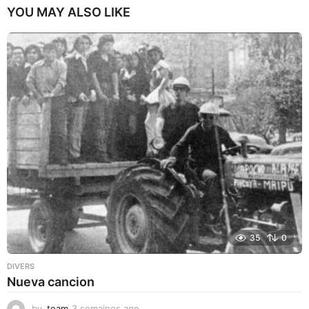
YOU MAY ALSO LIKE
35
0
DIVERS
Nueva cancion
by
team
3 semaines ago
3