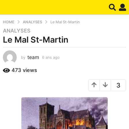
HOME
ANALYSES
Le Mal St-Martin
ANALYSES
6
Le Mal St-Martin
a
n
s
team
by
6 ans ago
1
a
a
g
n
473
views
o
a
1
g
3
o
a
n
a
g
o