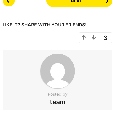
NEXT
o
s
t
P
LIKE IT? SHARE WITH YOUR FRIENDS!
a
g
3
i
n
a
t
i
o
n
Posted by
team