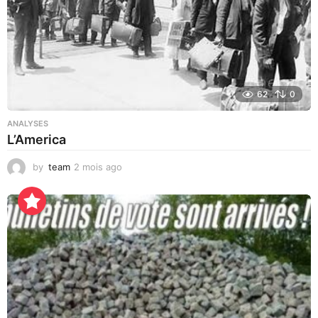
62
0
ANALYSES
L’America
by
team
2 mois ago
2
j
o
u
r
s
a
g
o