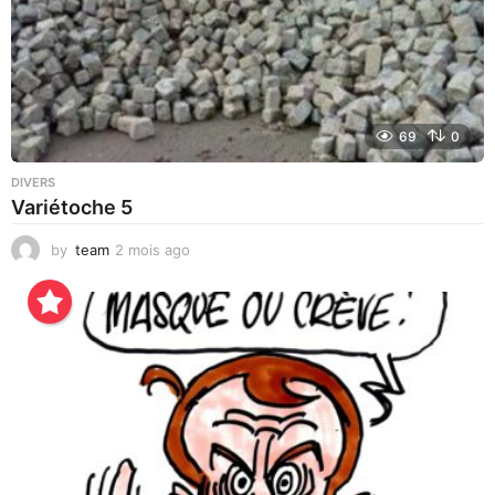
69
0
DIVERS
Variétoche 5
by
team
2 mois ago
3
s
e
m
a
i
n
e
s
a
g
o