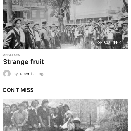
o
332
0
ANALYSES
Strange fruit
by
team
1 an ago
1
a
n
DON'T MISS
a
g
o