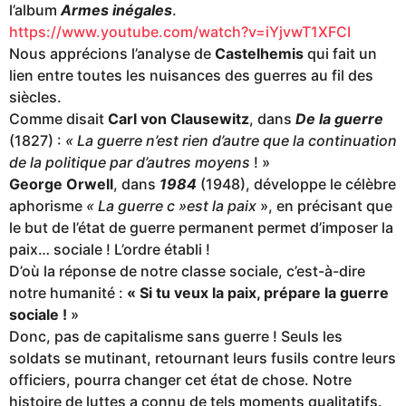
l’album
Armes inégales
.
https://www.youtube.com/watch?v=iYjvwT1XFCI
Nous apprécions l’analyse de
Castelhemis
qui fait un
lien entre toutes les nuisances des guerres au fil des
siècles.
Comme disait
Carl von Clausewitz
, dans
De la guerre
(1827) :
« La guerre n’est rien d’autre que la continuation
de la politique par d’autres moyens
! »
George Orwell
, dans
1984
(1948), développe le célèbre
aphorisme
« La guerre c »est la paix
», en précisant que
le but de l’état de guerre permanent permet d’imposer la
paix… sociale ! L’ordre établi !
D’où la réponse de notre classe sociale, c’est-à-dire
notre humanité :
« Si tu veux la paix, prépare la guerre
sociale !
»
Donc, pas de capitalisme sans guerre ! Seuls les
soldats se mutinant, retournant leurs fusils contre leurs
officiers, pourra changer cet état de chose. Notre
histoire de luttes a connu de tels moments qualitatifs.