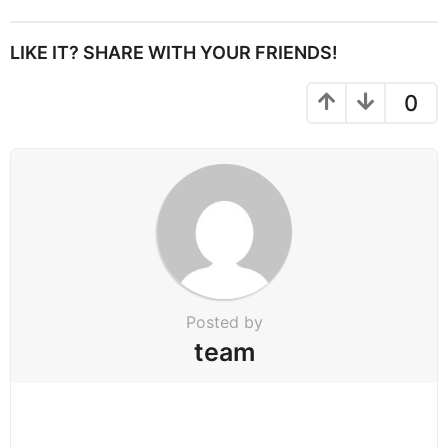
t
P
LIKE IT? SHARE WITH YOUR FRIENDS!
a
g
0
i
n
a
t
i
o
n
Posted by
team