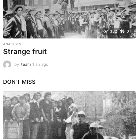
332
0
ANALYSES
Strange fruit
by
team
1 an ago
1
a
n
DON'T MISS
a
g
o