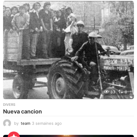
33
0
DIVERS
Nueva cancion
by
team
3 semaines ago
3
s
e