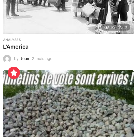
62
0
ANALYSES
L’America
by
team
2 mois ago
1
9
h
e
u
r
e
s
a
g
o