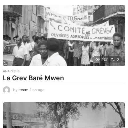
n
a
g
o
427
0
ANALYSES
La Grev Baré Mwen
by
team
1 an ago
1
a
n
a
g
o