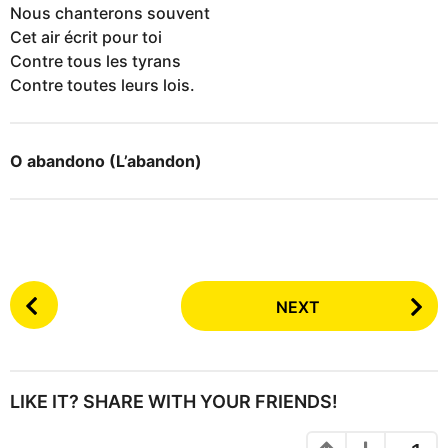
Nous chanterons souvent
Cet air écrit pour toi
Contre tous les tyrans
Contre toutes leurs lois.
O abandono (L’abandon)
P
NEXT
o
s
t
P
LIKE IT? SHARE WITH YOUR FRIENDS!
a