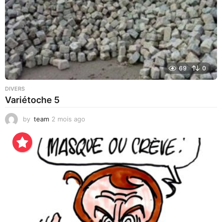
69
0
DIVERS
Variétoche 5
by
team
2 mois ago
3
s
e
m
a
i
n
e
s
a
g