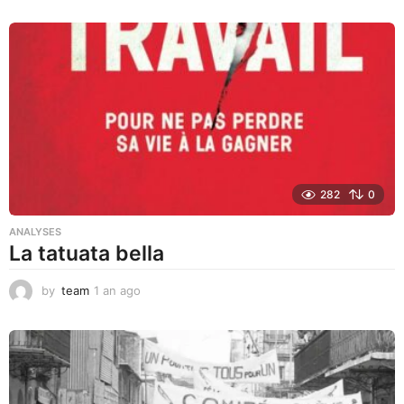
o
i
s
a
g
o
282
0
ANALYSES
La tatuata bella
by
team
1 an ago
1
a
n
a
g
o