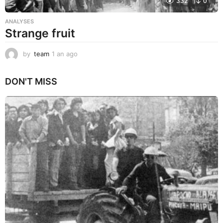
332
0
ANALYSES
Strange fruit
by
team
1 an ago
1
a
n
DON'T MISS
a
g
o