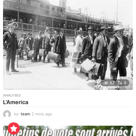
i
s
a
g
o
62
0
ANALYSES
L’America
by
team
2 mois ago
1
0
h
e