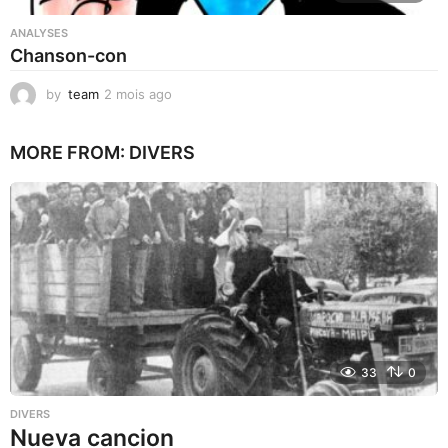
ANALYSES
Chanson-con
by
team
2 mois ago
1
m
o
MORE FROM:
DIVERS
i
s
a
g
o
33
0
DIVERS
Nueva cancion