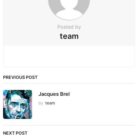
o
n
Posted by
team
PREVIOUS POST
Jacques Brel
by
team
NEXT POST