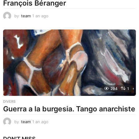
François Béranger
by
team
1 an ago
1
a
n
a
g
o
294
1
DIVERS
Guerra a la burgesia. Tango anarchiste
by
team
1 an ago
1
a
n
DON'T MISS