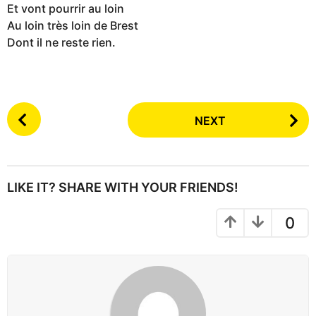
Et vont pourrir au loin
Au loin très loin de Brest
Dont il ne reste rien.
P
NEXT
o
s
t
P
LIKE IT? SHARE WITH YOUR FRIENDS!
a
g
0
i
n
a
t
i