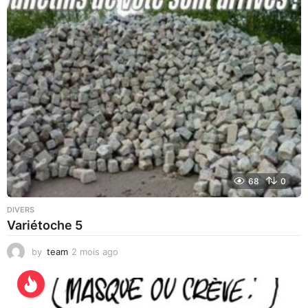
u
r
e
s
a
g
o
68
0
DIVERS
Variétoche 5
by
team
2 mois ago
3
s
e
m
a