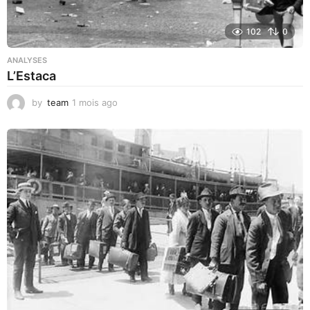
102
0
ANALYSES
L’Estaca
by
team
1 mois ago
1
m
o
i
s
a
g
o