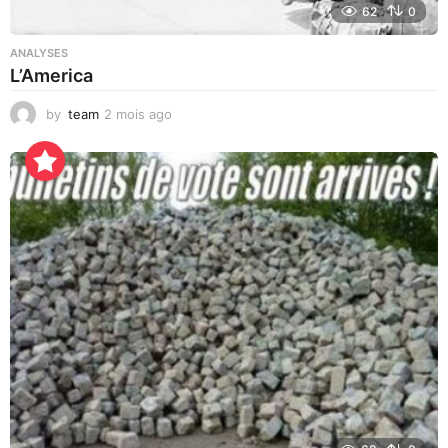
62
0
ANALYSES
L’America
by
team
2 mois ago
1
0
h
e
u
r
e
s
a
g
o