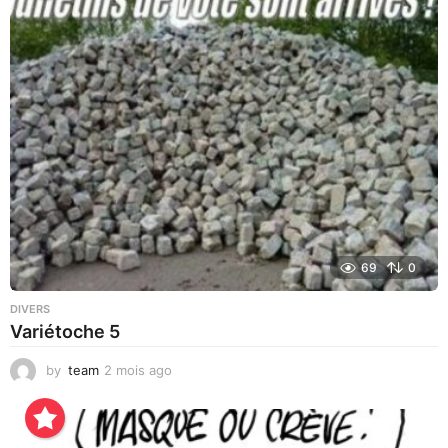
r
s
a
g
o
69
0
DIVERS
Variétoche 5
by
team
2 mois ago
4
s
e
m
a