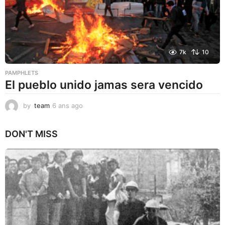
7k
10
PAMPHLETS
El pueblo unido jamas sera vencido
by
team
6 ans ago
2
a
n
DON'T MISS
s
a
g
o