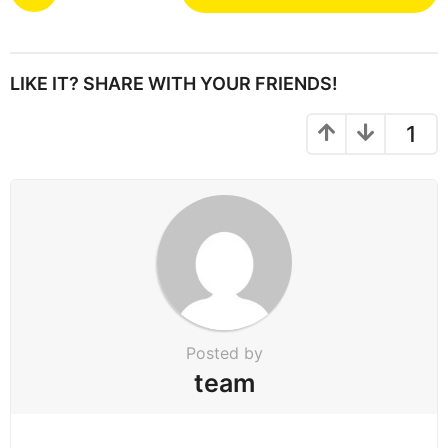
o
s
t
P
LIKE IT? SHARE WITH YOUR FRIENDS!
a
g
1
i
n
a
t
i
o
n
Posted by
team