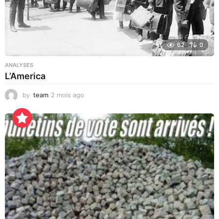
62
0
ANALYSES
L’America
by
team
2 mois ago
4
j
o
u
r
s
a
g
o