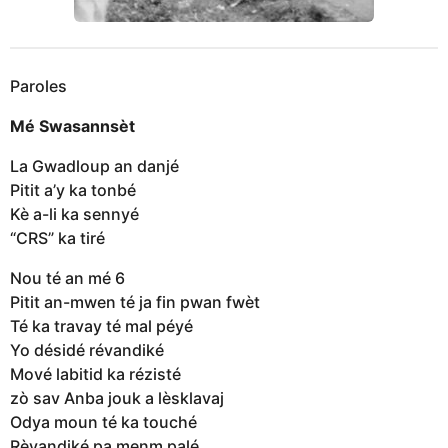
Paroles
Mé Swasannsèt
La Gwadloup an danjé
Pitit a’y ka tonbé
Kè a-li ka sennyé
“CRS” ka tiré
Nou té an mé 6
Pitit an-mwen té ja fin pwan fwèt
Té ka travay té mal péyé
Yo désidé révandiké
Mové labitid ka rézisté
zò sav Anba jouk a lèsklavaj
Odya moun té ka touché
Rèvandiké pa menm palé