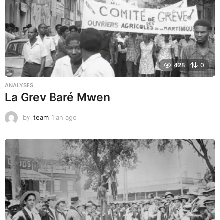
428
0
ANALYSES
La Grev Baré Mwen
by
team
1 an ago
1
a
n
a
g
o