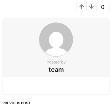
a
g
0
i
n
a
t
i
o
n
Posted by
team
PREVIOUS POST