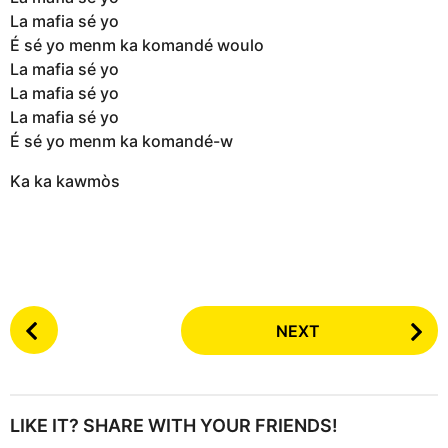
La mafia sé yo
É sé yo menm ka komandé woulo
La mafia sé yo
La mafia sé yo
La mafia sé yo
É sé yo menm ka komandé-w
Ka ka kawmòs
P
NEXT
o
s
t
P
LIKE IT? SHARE WITH YOUR FRIENDS!