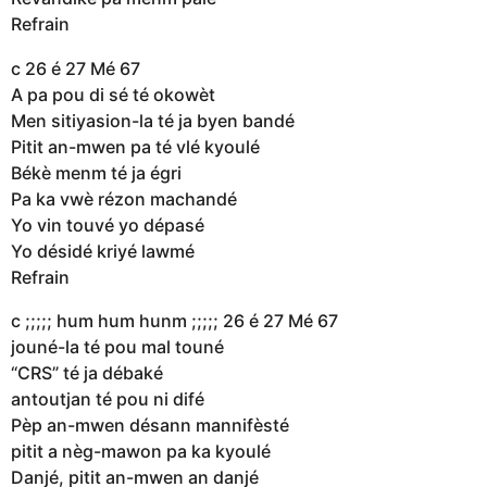
Refrain
c 26 é 27 Mé 67
A pa pou di sé té okowèt
Men sitiyasion-la té ja byen bandé
Pitit an-mwen pa té vlé kyoulé
Békè menm té ja égri
Pa ka vwè rézon machandé
Yo vin touvé yo dépasé
Yo désidé kriyé lawmé
Refrain
c ;;;;; hum hum hunm ;;;;; 26 é 27 Mé 67
jouné-la té pou mal touné
“CRS” té ja débaké
antoutjan té pou ni difé
Pèp an-mwen désann mannifèsté
pitit a nèg-mawon pa ka kyoulé
Danjé, pitit an-mwen an danjé