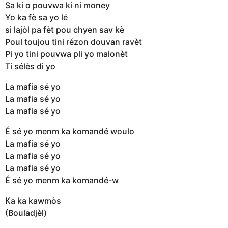
Sa ki o pouvwa ki ni money
Yo ka fè sa yo lé
si lajòl pa fèt pou chyen sav kè
Poul toujou tini rézon douvan ravèt
Pi yo tini pouvwa pli yo malonèt
Ti sélès di yo
La mafia sé yo
La mafia sé yo
La mafia sé yo
É sé yo menm ka komandé woulo
La mafia sé yo
La mafia sé yo
La mafia sé yo
É sé yo menm ka komandé-w
Ka ka kawmòs
(Bouladjèl)