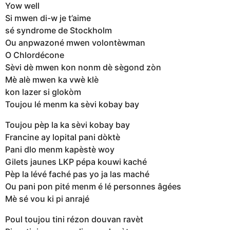
Yow well
Si mwen di-w je t’aime
sé syndrome de Stockholm
Ou anpwazoné mwen volontèwman
O Chlordécone
Sèvi dè mwen kon nonm dè sègond zòn
Mè alè mwen ka vwè klè
kon lazer si glokòm
Toujou lé menm ka sèvi kobay bay
Toujou pèp la ka sèvi kobay bay
Francine ay lopital pani dòktè
Pani dlo menm kapèstè woy
Gilets jaunes LKP pépa kouwi kaché
Pèp la lévé faché pas yo ja las maché
Ou pani pon pité menm é lé personnes âgées
Mè sé vou ki pi anrajé
Poul toujou tini rézon douvan ravèt