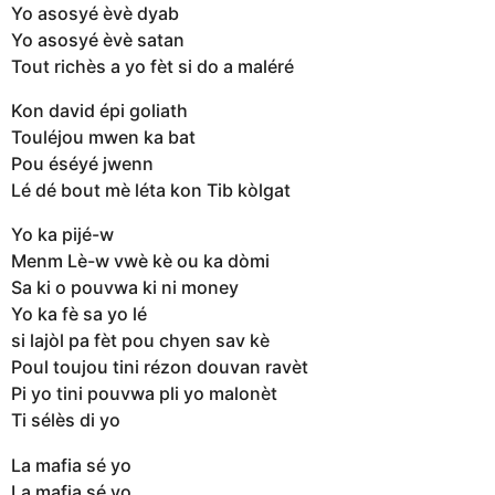
Yo asosyé èvè dyab
Yo asosyé èvè satan
Tout richès a yo fèt si do a maléré
Kon david épi goliath
Touléjou mwen ka bat
Pou éséyé jwenn
Lé dé bout mè léta kon Tib kòlgat
Yo ka pijé-w
Menm Lè-w vwè kè ou ka dòmi
Sa ki o pouvwa ki ni money
Yo ka fè sa yo lé
si lajòl pa fèt pou chyen sav kè
Poul toujou tini rézon douvan ravèt
Pi yo tini pouvwa pli yo malonèt
Ti sélès di yo
La mafia sé yo
La mafia sé yo