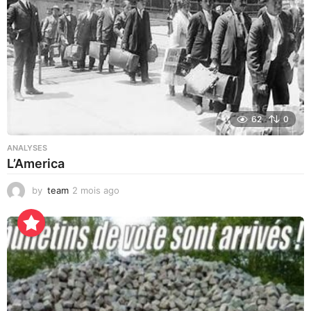
62
0
ANALYSES
L’America
by
team
2 mois ago
2
j
o
u
r
s
a
g
o