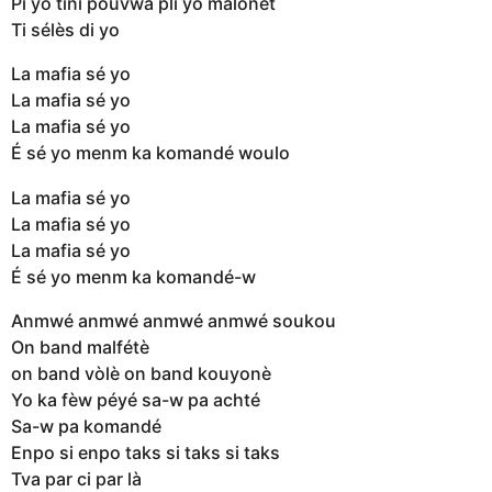
Pi yo tini pouvwa pli yo malonèt
Ti sélès di yo
La mafia sé yo
La mafia sé yo
La mafia sé yo
É sé yo menm ka komandé woulo
La mafia sé yo
La mafia sé yo
La mafia sé yo
É sé yo menm ka komandé-w
Anmwé anmwé anmwé anmwé soukou
On band malfétè
on band vòlè on band kouyonè
Yo ka fèw péyé sa-w pa achté
Sa-w pa komandé
Enpo si enpo taks si taks si taks
Tva par ci par là