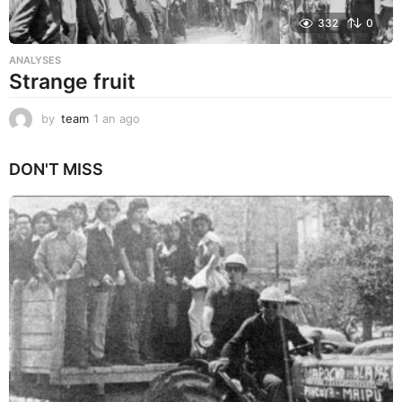
332
0
ANALYSES
Strange fruit
by
team
1 an ago
1
a
n
DON'T MISS
a
g
o