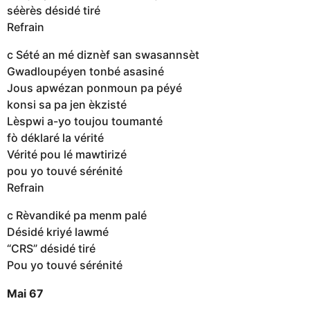
séèrès désidé tiré
Refrain
c Sété an mé diznèf san swasannsèt
Gwadloupéyen tonbé asasiné
Jous apwézan ponmoun pa péyé
konsi sa pa jen èkzisté
Lèspwi a-yo toujou toumanté
fò déklaré la vérité
Vérité pou lé mawtirizé
pou yo touvé sérénité
Refrain
c Rèvandiké pa menm palé
Désidé kriyé lawmé
“CRS” désidé tiré
Pou yo touvé sérénité
Mai 67