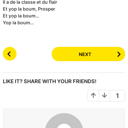
Il a de la classe et du flair
Et yop la boum, Prosper
Et yop la boum…
Yop la boum…
P
NEXT
o
s
t
P
LIKE IT? SHARE WITH YOUR FRIENDS!
a
g
1
i
n
a
t