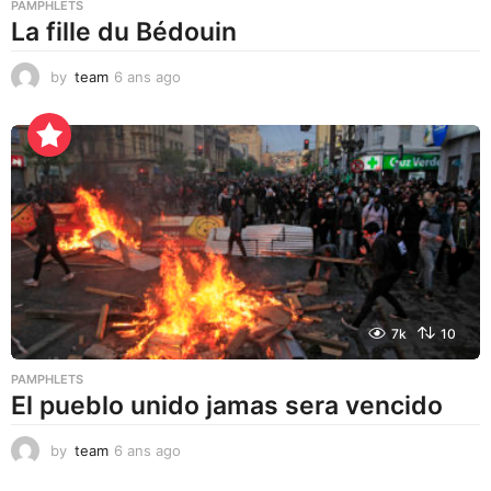
PAMPHLETS
La fille du Bédouin
by
team
6 ans ago
2
a
n
s
a
g
o
7k
10
PAMPHLETS
El pueblo unido jamas sera vencido
by
team
6 ans ago
2
a