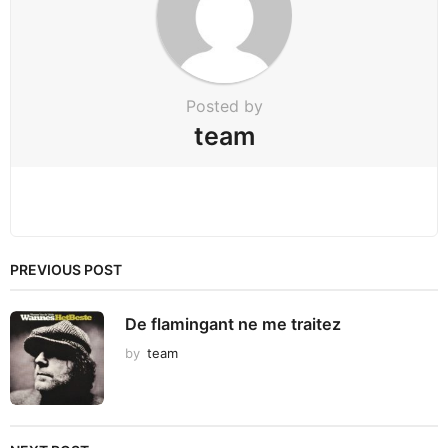
i
o
n
Posted by
team
PREVIOUS POST
De flamingant ne me traitez
by
team