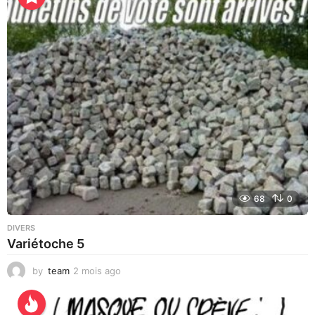
e
u
r
e
s
a
g
o
68
0
DIVERS
Variétoche 5
by
team
2 mois ago
3
s
e
m