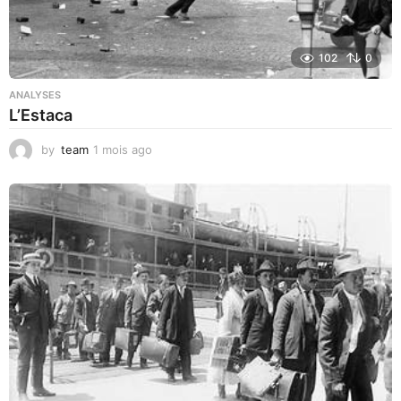
102
0
ANALYSES
L’Estaca
by
team
1 mois ago
1
m
o
i
s
a
g
o