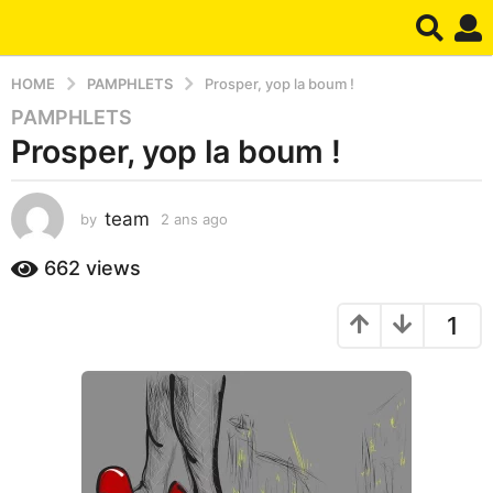
HOME
PAMPHLETS
Prosper, yop la boum !
PAMPHLETS
2
Prosper, yop la boum !
a
n
s
team
by
2 ans ago
2
a
a
g
n
662
views
o
s
2
a
1
g
a
o
n
s
a
g
o