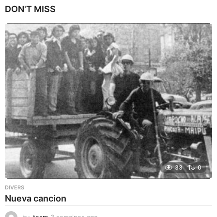
n
DON'T MISS
s
a
g
o
33
0
DIVERS
Nueva cancion