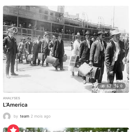
o
i
s
a
g
o
62
0
ANALYSES
L’America
by
team
2 mois ago
1
0
h