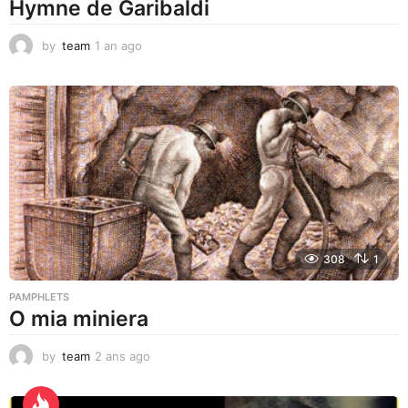
Hymne de Garibaldi
by
team
1 an ago
1
a
n
a
g
o
308
1
PAMPHLETS
O mia miniera
by
team
2 ans ago
2
a
n
s